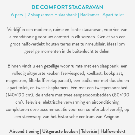
DE COMFORT STACARAVAN
6 pers. | 2 slaapkamers + slaapbank | Badkamer | Apart toilet
Verblijf in een moderne, ruime en lichte stacaravan, voorzien van
airconditioning voor uw comfort in elk seizoen. Geniet van een
groot halfoverdekt houten terras met tuinmeubilair, ideaal om
gezellige momenten in de buitenlucht te delen.
Binnen vindt u een gezellige woonruimte met een slaapbank, een
volledig uitgeruste keuken (serviesgoed, koelkast, kookplaat,
magnetron, filterkoffiezetapparaat), een badkamer met douche en
apart toilet, en twee slaapkamers: één met een tweepersoonsbed
(140×190 cm), de andere met twee eenpersoonsbedden (80×190
cm). Televisie, elektrische verwarming en airconditioning
completeren deze accommodatie voor een comfortabel verblijf, op
een steenworp van het historische centrum van Avignon.
Airconditioning | Uitgeruste keuken | Televisie | Halfoverdekt